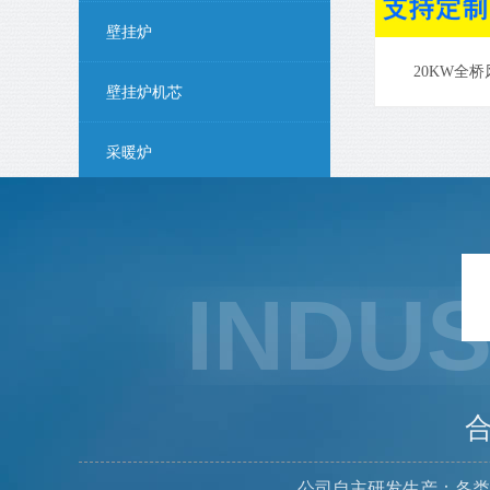
壁挂炉
20KW全
壁挂炉机芯
采暖炉
反应釜电柜
加热器
INDU
熔铝电柜
主板
公司自主研发生产：各类