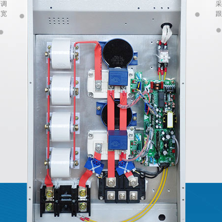
、调
采
脉宽
跟